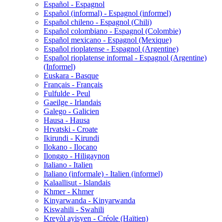
Español - Espagnol
Español (informal) - Espagnol (informel)
Español chileno - Espagnol (Chili)
Español colombiano - Espagnol (Colombie)
Español mexicano - Espagnol (Mexique)
Español rioplatense - Espagnol (Argentine)
Español rioplatense informal - Espagnol (Argentine)
(Informel)
Euskara - Basque
Français - Français
Fulfulde - Peul
Gaeilge - Irlandais
Galego - Galicien
Hausa - Hausa
Hrvatski - Croate
Ikirundi - Kirundi
Ilokano - Ilocano
Ilonggo - Hiligaynon
Italiano - Italien
Italiano (informale) - Italien (informel)
Kalaallisut - Islandais
Khmer - Khmer
Kinyarwanda - Kinyarwanda
Kiswahili - Swahili
Kreyòl ayisyen - Créole (Haïtien)