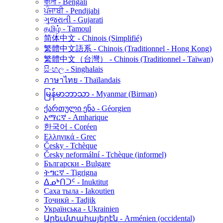
বাংলা - Bengali
ਪੰਜਾਬੀ - Pendjjabi
ગુજરાતી - Gujarati
தமிழ் - Tamoul
简体中文 - Chinois (Simplifié)
繁體中文語系 - Chinois (Traditionnel - Hong Kong)
繁體中文（台灣） - Chinois (Traditionnel - Taïwan)
සිංහල - Singhalais
ภาษาไทย - Thaïlandais
မြန်မာဘာသာ - Myanmar (Birman)
ქართული ენა - Géorgien
አማርኛ - Amharique
한국어 - Coréen
Ελληνικά - Grec
Česky - Tchèque
Česky neformální - Tchèque (informel)
Български - Bulgare
ትግርኛ - Tigrigna
ᐃᓄᒃᑎᑐᑦ - Inuktitut
Саха тыла - Iakoutien
Тоҷикӣ - Tadjik
Українська - Ukrainien
Արեւմտահայերէն - Arménien (occidental)