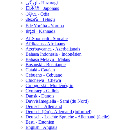
آزرگی - Hazaragi
日本語 - Japonais
ଓଡ଼ିଆ - Odia
తెలుగు - Telugu
Èdè Yorùbá - Yoruba
ಕನ್ನಡ - Kannada
Af-Soomaali - Somalie
Afrikaans - Afrikaans
Azerbaycanca - Azerbaijanais
Bahasa Indonesia - Indonésien
Bahasa Melayu - Malais
Bosanski - Bosniaque
Català - Catalan
Cebuano - Cebuano
Chichewa - Chewa
Crnogorski - Monténégrin
Cymraeg - Gallois
Dansk - Danois
Davvisámegiella - Sami (du Nord)
Deutsch - Allemand
Deutsch (Du) - Allemand (informel)
Deutsch - Leichte Sprache - Allemand (facile)
Eesti - Estonien
English - Anglais