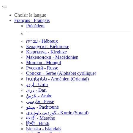
Choisir la langue
Français - Français
Précédent
עברית - Hébreux
Беларускі - Biélorusse
Кыргызча - Kirghize
Македонски - Macédonien
Монгол - Mongol
Русский - Russe
Српски - Serbe (Alphabet cyrillique)
հայերեն - Arménien (Oriental)
اردو - Urdu
دری - Dari
عَرَبيْ - Arabe
فارسی - Perse
پښتو - Pachtoune
کوردیی ناوەندی - Kurde (Sorani)
मराठी - Marathe
हिन्दी - Hindi
íslenska - Islandais