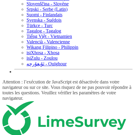
Slovenščina - Slovène
Srpski - Serbe (Latin)
Suomi - Finlandais
Svenska - Suédois
Türkçe - Turc
Tagalog - Tagalog
Tiếng Việt - Vietnamien
Valencià - Valencienne
Wikang Filipino - Philippin
isiXhosa - Xhosa
isiZulu - Zoulou
ئۇيغۇرچە - Ouïghour
Attention : l’exécution de JavaScript est désactivée dans votre
navigateur ou sur ce site. Vous risquez de ne pas pouvoir répondre à
toutes les questions. Veuillez vérifier les paramètres de votre
navigateur.