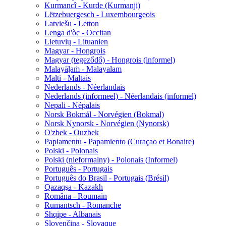
Kurmancî - Kurde (Kurmanji)
Lëtzebuergesch - Luxembourgeois
Latviešu - Letton
Lenga d'òc - Occitan
Lietuvių - Lituanien
Magyar - Hongrois
Magyar (tegeződő) - Hongrois (informel)
Malayāḷaṁ - Malayalam
Malti - Maltais
Nederlands - Néerlandais
Nederlands (informeel) - Néerlandais (informel)
Nepali - Népalais
Norsk Bokmål - Norvégien (Bokmal)
Norsk Nynorsk - Norvégien (Nynorsk)
O'zbek - Ouzbek
Papiamentu - Papamiento (Curaçao et Bonaire)
Polski - Polonais
Polski (nieformalny) - Polonais (Informel)
Português - Portugais
Português do Brasil - Portugais (Brésil)
Qazaqşa - Kazakh
Româna - Roumain
Rumantsch - Romanche
Shqipe - Albanais
Slovenčina - Slovaque